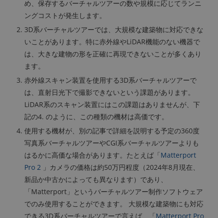
め、保存するバーチャルツアーの数や規模に応じてランニ
ングコストが発生します。
3D系バーチャルツアーでは、大規模な建築物に対応できな
いことがあります。特に赤外線やLiDAR機能のない機器で
は、大きな建物の形を正確に再現できないことが多くあり
ます。
赤外線スキャン装置を使用する3D系バーチャルツアーで
は、直射日光下で撮影できないという課題があります。
LiDAR系のスキャン装置にはこの課題はありませんが、下
記の4. のように、この種類の機材は高価です。
使用する機材が、別の記事で詳細を説明する予定の360度
写真系バーチャルツアーやCGI系バーチャルツアーよりも
はるかに高価な場合があります。たとえば「
Matterport
Pro 2
」カメラの価格は約50万円程度（2024年8月現在、
新品か中古かによっても異なります）であり、
「Matterport」というバーチャルツアー制作ソフトウェア
でのみ使用することができます。 大規模な建築物にも対応
できる3D系バーチャルツアーで言えば、「
Matterport Pro