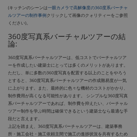
(キッチンのシーンは
一眼カメラで高解像度の360度系バーチャ
ルツアーの制作事例
クリックして画像のクォリティーをご参照
ください)。
360度写真系バーチャルツアーの結
論:
360度写真系バーチャルツアーは、低コストでバーチャルツア
ーを作成したい建築士にとっては多くのメリットがあります。
ただし、単に多数の360度写真を配置する以上のことをやろう
とすると、360度写真系バーチャルツアーの作成難易度が一気
に上がります。また、最終的に色々な機材のコストがかかり、
制作費用が高くなる可能性があります。 シンプルな360度写真
系バーチャルツアーであれば、制作費を抑えたい、バーチャル
ツアー制作を学ぶ時間は確保できるという建築士なら最適な手
段だと言えます。
上記を踏まえ、360度写真系バーチャルツアーは、建築事務
所・施工会社・施工依頼主間で施工の進捗状況を共有するため