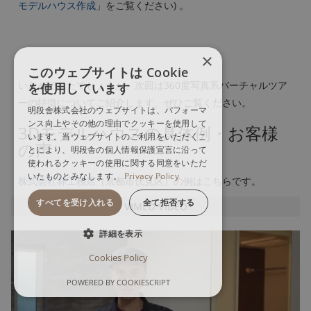
モデルハウス作成
」をご覧ください) 。
×
このウェブサイトは Cookie
いかがでしたでしょうか。次回は360度写真系バーチャルツア
を使用しています
ーの特徴についてご紹介します。ぜひご覧ください。
明段舎株式会社のウェブサイトは、パフォーマ
ンス向上やその他の理由でクッキーを使用して
3Dモデルハウスの具体例・お客様
います。当ウェブサイトのご利用をいただくこ
の声
とにより、明段舎の個人情報保護宣言に沿って
使われるクッキーの使用に関する同意をいただ
いたものとみなします。
Privacy Policy
株式会社林工務店
（京都市伏見区）の例はこちらです。
すべてを受け入れる
全て拒否する
VIMEO VIDEO
詳細を表示
Cookies Policy
POWERED BY COOKIESCRIPT