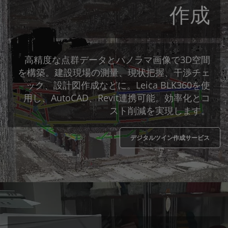
作成
高精度な点群データとパノラマ画像で3D空間
を構築。建設現場の測量、現状把握、干渉チェ
ック、設計図作成などに。Leica BLK360を使
用し、AutoCAD、Revit連携可能。効率化とコ
スト削減を実現します。
デジタルツイン作成サービス