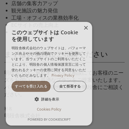
店舗の集客力アップ
観光施設の魅力発信
工場・オフィスの業務効率化
ECサイトの売上向上
×
新しい顧客体験の創出
このウェブサイトは Cookie
を使用しています
明段舎株式会社のウェブサイトは、パフォーマ
まずはお気軽にご相談ください
ンス向上やその他の理由でクッキーを使用して
います。当ウェブサイトのご利用をいただくこ
とにより、明段舎の個人情報保護宣言に沿って
使われるクッキーの使用に関する同意をいただ
明段舎では、無料オンライン相談にてお客様のニー
いたものとみなします。
Privacy Policy
ズをお伺いし、最適なプランをご提案いたします。
バーチャル空間の可能性を、ぜひ明段舎にご相談く
すべてを受け入れる
全て拒否する
ださい。
詳細を表示
社名
Cookies Policy
明段舎株式会社
POWERED BY COOKIESCRIPT