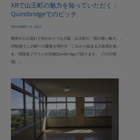
XRで山王町の魅力を知っていただく：
Quintbridgeでのピッチ
DECEMBER 15, 2025
開発や人の流れで失われそうな大阪・山王町の「情の厚い魅力」。
XR技術でこの町への愛着を増やす「これから始まる大改革計画」
を、明段舎ブラウンが京橋Quintbridgeで語ります。（12/23登
壇）...