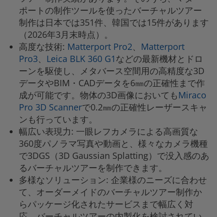
ポートの制作ツールを使ったバーチャルツアー
制作は日本では351件、韓国では15件があります
（2026年3月末時点）。
高度な技術:
Matterport Pro2
、
Matterport
Pro3
、
Leica BLK 360 G1
などの最新機材とドロ
ーンを駆使し、メタバース空間用の高精度な3D
データやBIM・CADデータを6㎜の正確性まで作
成が可能です。物体の3D画像においても
Miraco
Pro 3D Scanner
で0.2㎜の正確性レーザースキャ
ンも行っています。
幅広い表現力: 一眼レフカメラによる高画質な
360度パノラマ写真や動画と、様々なカメラ機種
で3DGS（3D Gaussian Splatting）で没入感のあ
るバーチャルツアーを制作できます。
多様なソリューション: 企業様のニーズに合わせ
て、オーダーメイドのバーチャルツアー制作か
らパッケージ化されたサービスまで幅広く対
応。バーチャルツアーの内製化を検討されてい