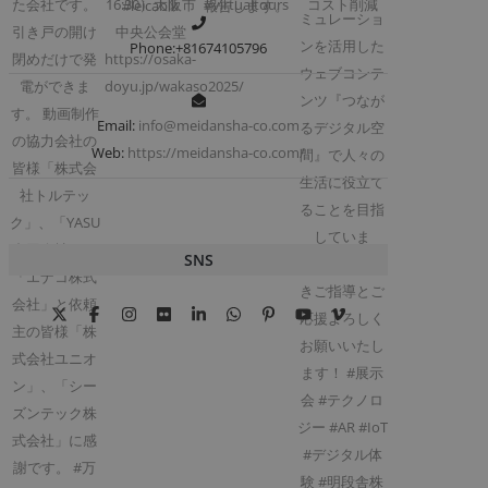
Phone:+81674105796
Email:
info@meidansha-co.com
Web:
https://meidansha-co.com/
SNS