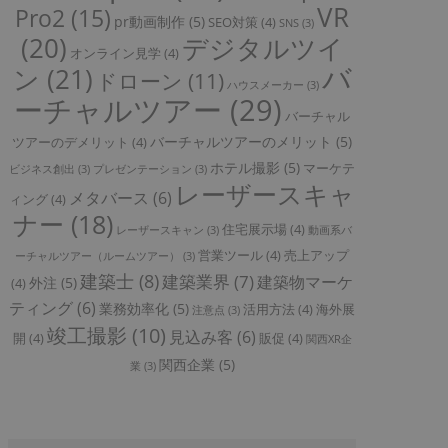
VR
Pro2
(15)
pr動画制作
(5)
SEO対策
(4)
SNS
(3)
(20)
デジタルツイ
オンライン見学
(4)
バ
ン
(21)
ドローン
(11)
ハウスメーカー
(3)
ーチャルツアー
(29)
バーチャル
バーチャルツアーのメリット
(5)
ツアーのデメリット
(4)
ホテル撮影
(5)
マーケテ
ビジネス創出
(3)
プレゼンテーション
(3)
レーザースキャ
メタバース
(6)
ィング
(4)
ナー
(18)
住宅展示場
(4)
レーザースキャン
(3)
動画系バ
営業ツール
(4)
売上アップ
ーチャルツアー（ルームツアー）
(3)
建築士
(8)
建築業界
(7)
建築物マーケ
外注
(5)
(4)
ティング
(6)
業務効率化
(5)
活用方法
(4)
海外展
注意点
(3)
竣工撮影
(10)
見込み客
(6)
開
(4)
販促
(4)
関西XR企
関西企業
(5)
業
(3)