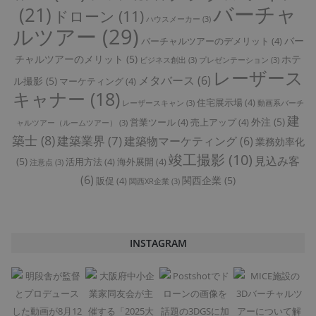
バーチャ
(21)
ドローン
(11)
ハウスメーカー
(3)
ルツアー
(29)
バー
バーチャルツアーのデメリット
(4)
チャルツアーのメリット
(5)
ホテ
ビジネス創出
(3)
プレゼンテーション
(3)
レーザース
メタバース
(6)
ル撮影
(5)
マーケティング
(4)
キャナー
(18)
住宅展示場
(4)
レーザースキャン
(3)
動画系バーチ
建
外注
(5)
営業ツール
(4)
売上アップ
(4)
ャルツアー（ルームツアー）
(3)
築士
(8)
建築業界
(7)
建築物マーケティング
(6)
業務効率化
竣工撮影
(10)
見込み客
(5)
活用方法
(4)
海外展開
(4)
注意点
(3)
(6)
関西企業
(5)
販促
(4)
関西XR企業
(3)
INSTAGRAM