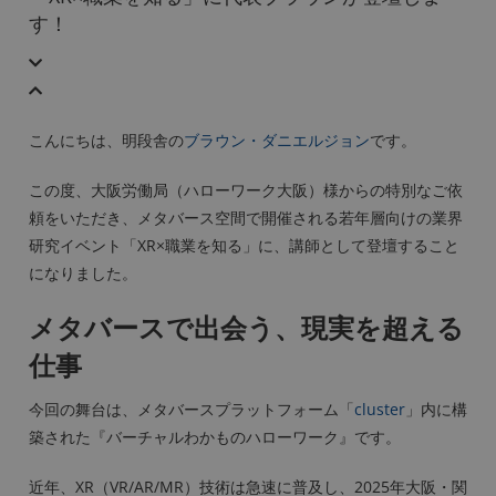
す！
こんにちは、明段舎の
ブラウン・ダニエルジョン
です。
この度、大阪労働局（ハローワーク大阪）様からの特別なご依
頼をいただき、メタバース空間で開催される若年層向けの業界
研究イベント「XR×職業を知る」に、講師として登壇すること
になりました。
メタバースで出会う、現実を超える
仕事
今回の舞台は、メタバースプラットフォーム「
cluster
」内に構
築された『バーチャルわかものハローワーク』です。
近年、XR（VR/AR/MR）技術は急速に普及し、2025年大阪・関