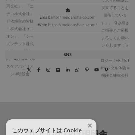
Email:
info@meidansha-co.com
Web:
https://meidansha-co.com/
SNS
×
このウェブサイトは Cookie
リアルなXRは明段舎