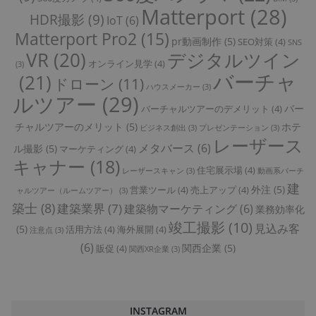
Matterport
(28)
HDR撮影
(9)
IoT
(6)
Matterport Pro2
(15)
pr動画制作
(5)
SEO対策
(4)
SNS
VR
(20)
デジタルツイン
オンライン見学
(4)
(3)
バーチャ
(21)
ドローン
(11)
ハウスメーカー
(3)
ルツアー
(29)
バー
バーチャルツアーのデメリット
(4)
チャルツアーのメリット
(5)
ホテ
ビジネス創出
(3)
プレゼンテーション
(3)
レーザース
メタバース
(6)
ル撮影
(5)
マーケティング
(4)
キャナー
(18)
住宅展示場
(4)
レーザースキャン
(3)
動画系バーチ
建
外注
(5)
営業ツール
(4)
売上アップ
(4)
ャルツアー（ルームツアー）
(3)
築士
(8)
建築業界
(7)
建築物マーケティング
(6)
業務効率化
竣工撮影
(10)
見込み客
(5)
活用方法
(4)
海外展開
(4)
注意点
(3)
(6)
関西企業
(5)
販促
(4)
関西XR企業
(3)
INSTAGRAM