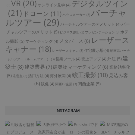
VR
(20)
デジタルツイン
オンライン見学
(4)
(3)
バーチャ
(21)
ドローン
(11)
ハウスメーカー
(3)
ルツアー
(29)
バー
バーチャルツアーのデメリット
(4)
チャルツアーのメリット
(5)
ホテ
ビジネス創出
(3)
プレゼンテーション
(3)
レーザース
メタバース
(6)
ル撮影
(5)
マーケティング
(4)
キャナー
(18)
住宅展示場
(4)
レーザースキャン
(3)
動画系バーチ
建
外注
(5)
営業ツール
(4)
売上アップ
(4)
ャルツアー（ルームツアー）
(3)
築士
(8)
建築業界
(7)
建築物マーケティング
(6)
業務効率化
竣工撮影
(10)
見込み客
(5)
活用方法
(4)
海外展開
(4)
注意点
(3)
(6)
関西企業
(5)
販促
(4)
関西XR企業
(3)
INSTAGRAM