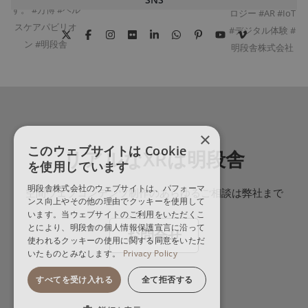
×
このウェブサイトは Cookie
リアルなXRは明段舎
を使用しています
明段舎株式会社のウェブサイトは、パフォーマ
空間ウェブコンテンツ制作のあらゆるご相談は弊社まで
ンス向上やその他の理由でクッキーを使用して
います。当ウェブサイトのご利用をいただくこ
とにより、明段舎の個人情報保護宣言に沿って
お問合せ
使われるクッキーの使用に関する同意をいただ
いたものとみなします。
Privacy Policy
すべてを受け入れる
全て拒否する