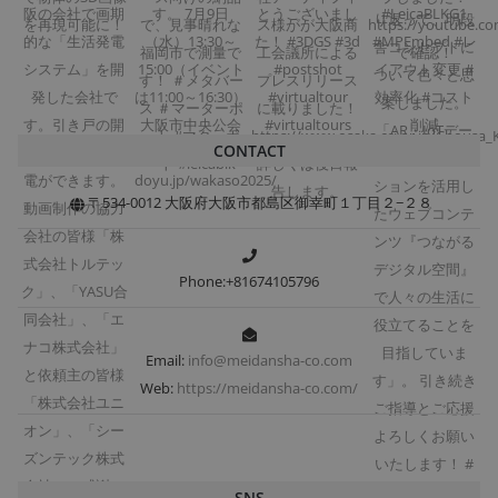
CONTACT
〒534-0012 大阪府大阪市都島区御幸町１丁目２−２８
Phone:+81674105796
Email:
info@meidansha-co.com
Web:
https://meidansha-co.com/
SNS