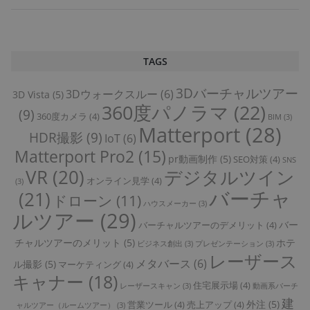
TAGS
3Dバーチャルツアー
3Dウォークスルー
(6)
3D Vista
(5)
360度パノラマ
(22)
(9)
360度カメラ
(4)
BIM
(3)
Matterport
(28)
HDR撮影
(9)
IoT
(6)
Matterport Pro2
(15)
pr動画制作
(5)
SEO対策
(4)
SNS
VR
(20)
デジタルツイン
オンライン見学
(4)
(3)
バーチャ
(21)
ドローン
(11)
ハウスメーカー
(3)
ルツアー
(29)
バー
バーチャルツアーのデメリット
(4)
チャルツアーのメリット
(5)
ホテ
ビジネス創出
(3)
プレゼンテーション
(3)
レーザース
メタバース
(6)
ル撮影
(5)
マーケティング
(4)
キャナー
(18)
住宅展示場
(4)
レーザースキャン
(3)
動画系バーチ
建
外注
(5)
営業ツール
(4)
売上アップ
(4)
ャルツアー（ルームツアー）
(3)