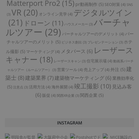
Matterport Pro2
(15)
pr動画制作
(5)
SEO対策
(4)
SNS
VR
(20)
デジタルツイン
オンライン見学
(4)
(3)
バーチャ
(21)
ドローン
(11)
ハウスメーカー
(3)
ルツアー
(29)
バー
バーチャルツアーのデメリット
(4)
チャルツアーのメリット
(5)
ホテ
ビジネス創出
(3)
プレゼンテーション
(3)
レーザース
メタバース
(6)
ル撮影
(5)
マーケティング
(4)
キャナー
(18)
住宅展示場
(4)
レーザースキャン
(3)
動画系バーチ
建
外注
(5)
営業ツール
(4)
売上アップ
(4)
ャルツアー（ルームツアー）
(3)
築士
(8)
建築業界
(7)
建築物マーケティング
(6)
業務効率化
竣工撮影
(10)
見込み客
(5)
活用方法
(4)
海外展開
(4)
注意点
(3)
(6)
関西企業
(5)
販促
(4)
関西XR企業
(3)
INSTAGRAM