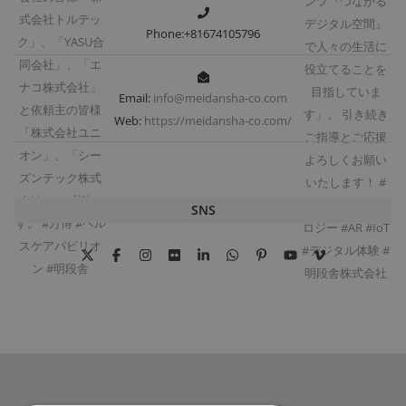
Phone:+81674105796
Email:
info@meidansha-co.com
Web:
https://meidansha-co.com/
SNS