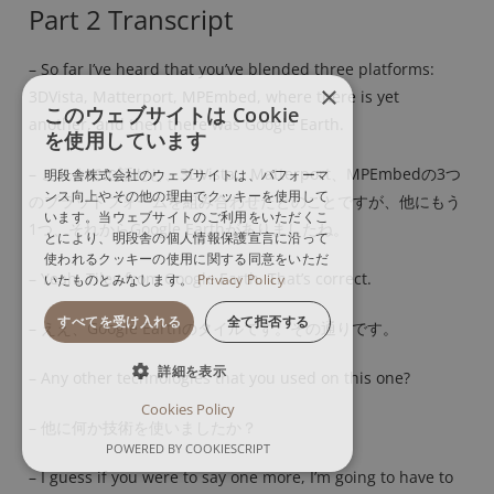
Part 2 Transcript
– So far I’ve heard that you’ve blended three platforms:
×
3DVista, Matterport, MPEmbed, where there is yet
このウェブサイトは Cookie
another, and then there was Google Earth.
を使用しています
– これまでの話だと、3DVista、Matterport、MPEmbedの3つ
明段舎株式会社のウェブサイトは、パフォーマ
ンス向上やその他の理由でクッキーを使用して
のプラットフォームを組み合わせたとのことですが、他にもう
います。当ウェブサイトのご利用をいただくこ
1つ、それからGoogle Earthがありましたね。
とにより、明段舎の個人情報保護宣言に沿って
使われるクッキーの使用に関する同意をいただ
– Yeah, Tiles from Google Earth. That’s correct.
いたものとみなします。
Privacy Policy
すべてを受け入れる
全て拒否する
– ええ、Google Earthのタイルです。その通りです。
詳細を表示
– Any other technologies that you used on this one?
Cookies Policy
– 他に何か技術を使いましたか？
POWERED BY COOKIESCRIPT
– I guess if you were to say one more, I’m going to have to