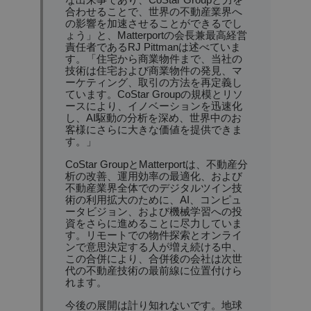
合わせることで、世界の不動産業界へ
の影響を加速させることができるでし
ょう」と、Matterportの会長兼最高経営
責任者であるRJ Pittmanは述べていま
す。「住宅から商業物件まで、当社の
技術は住宅および商業物件の発見、マ
ーケティング、取引の方法を再定義し
ています。CoStar Groupの規模とリソ
ースにより、イノベーションを迅速化
し、AI駆動の分析を深め、世界中のお
客様にさらに大きな価値を提供できま
す。」
CoStar GroupとMatterportは、不動産分
析の改善、運用効率の最適化、および
不動産業界全体でのデジタルツイン技
術の利用拡大のために、AI、コンピュ
ータビジョン、および機械学習への投
資をさらに進めることに尽力していま
す。リモートでの物件探索とオンライ
ンで意思決定する人が増え続ける中、
この合併により、合併後の会社は次世
代の不動産技術の最前線に位置付けら
れます。
今後の展開は計り知れないです。地球