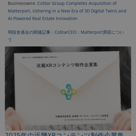
Businesswire:
CoStar Group Completes Acquisition of
Matterport, Ushering in a New Era of 3D Digital Twins and
AI-Powered Real Estate Innovation
明段舎過去の関連記事：CoStarCEO：Matterport買収につい
て
2025年の近畿XRコンテンツ制作企業集