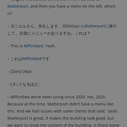
Matterport
, and then you have a menu on the left, which
is?
– ダニエルさん、失礼します。3DVistaから
Matterport
に移行
して、左側にメニューがありますね。これは？
– This is
MPEmbed
. Yeah.
– これは
MPEmbed
です。
– [Dan] Okay.
– [ダン] なるほど。
– MPEmbed we’ve been using since 2020. Yes, 2020.
Because at the time, Matterport didn’t have a menu like
this. And we had issues with some clients that said, “yeah,
Matterport is great, it makes the building look good, but
we want to show the content of the building. Is there some