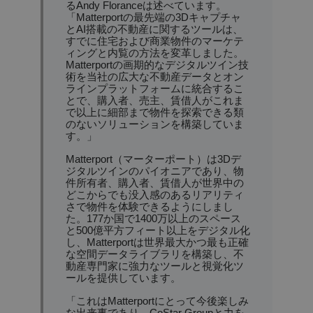
るAndy Floranceは述べています。
「Matterportの最先端の3Dキャプチャ
とAI搭載の不動産に関するツールは、
すでに住宅および商業物件のマーケテ
ィングと内覧の方法を変革しました。
Matterportの画期的なデジタルツイン技
術を当社の広大な不動産データとオン
ラインプラットフォームに統合するこ
とで、購入者、売主、賃借人がこれま
で以上に細部まで物件を探索できる類
のないソリューションを構築していま
す。」
Matterport（マーターポート）は3Dデ
ジタルツインのパイオニアであり、物
件所有者、購入者、賃借人が世界中の
どこからでも没入感のあるリアリティ
さで物件を体験できるようにしまし
た。177か国で1400万以上のスペース
と500億平方フィート以上をデジタル化
し、Matterportは世界最大かつ最も正確
な空間データライブラリを構築し、不
動産専門家に強力なツールと視覚化ツ
ールを提供しています。
「これはMatterportにとって今後楽しみ
な出来事であり、CoStar Groupと力を