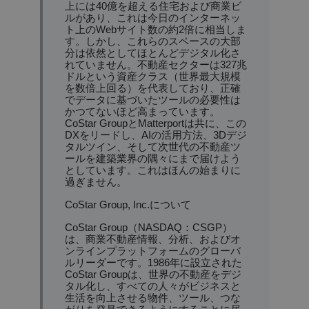
上には40億を超える住宅および商業ビ
ルがあり、これは今日のインターネッ
ト上のWebサイト数の約2倍に相当しま
す。しかし、これらのスペースの大部
分は依然としてほとんどデジタル化さ
れていません。不動産セクターは327兆
ドルという資産クラス（世界最大規模
を数倍上回る）を代表しており、正確
でデータに基づいたツールの必要性は
かつてないほど高まっています。
CoStar GroupとMatterportは共に、この
DXをリードし、AIの活用方法、3Dデジ
タルツイン、そして次世代の不動産ツ
ールを建築業界の隅々にまで届けよう
としています。これはほんの始まりに
過ぎません。
CoStar Group, Inc.について
CoStar Group（NASDAQ：CSGP）
は、商業不動産情報、分析、およびオ
ンラインプラットフォームのグローバ
ルリーダーです。1986年に設立された
CoStar Groupは、世界の不動産をデジ
タル化し、すべての人々がビジネスと
生活を向上させる物件、ツール、つな