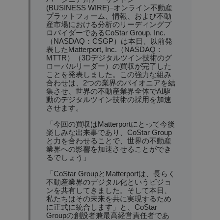
(BUSINESS WIRE)–オンライン不動産
プラットフォーム、情報、および不動
産市場における分析のリーディングプ
ロバイダーであるCoStar Group, Inc.
（NASDAQ：CSGP）は本日、以前発
表したMatterport, Inc.（NASDAQ：
MTTR）（3Dデジタルツイン技術のグ
ローバルリーダー）の買収が完了した
ことを発表しました。この強力な組み
合わせは、2つの業界のパイオニアを結
集させ、世界の不動産業界全体でAI駆
動のデジタルツイン技術の採用を加速
させます。
「今回の買収はMatterportにとって今後
楽しみな出来事であり、CoStar Group
と力を合わせることで、世界の不動産
業界への影響を加速させることができ
るでしょう」
「CoStar GroupとMatterportは、長らく
不動産業界のデジタル化というビジョ
ンを共有してきました。そして本日、
私たちはその未来を共に実現するため
に正式に統合します」と、CoStar 
Groupの創設者兼最高経営責任者であ