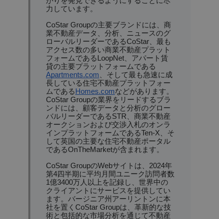
がりを発見できるようにすることに尽
力しています。
CoStar Groupの主要ブランドには、商
業不動産データ、分析、ニュースのグ
ローバルリーダーであるCoStar、最も
アクセス数の多い商業不動産プラット
フォームであるLoopNet、アパート賃
貸の主要プラットフォームである
Apartments.com
、そして最も急速に成
長している住宅不動産プラットフォー
ムである
Homes.com
などがあります。
CoStar Groupの業界をリードするブラ
ンドには、顧客データと分析のグロー
バルリーダーであるSTR、商業不動産
オークションおよび交渉入札のオンラ
インプラットフォームであるTen-X、そ
して英国の主要な住宅不動産ポータル
であるOnTheMarketが含まれます。
CoStar GroupのWebサイトは、2024年
第4四半期に平均月間ユニーク訪問者数
1億3400万人以上を記録し、世界中の
クライアントにサービスを提供してい
ます。バージニア州アーリントンに本
社を置くCoStar Groupは、革新的な技
術と包括的な市場分析を通じて不動産