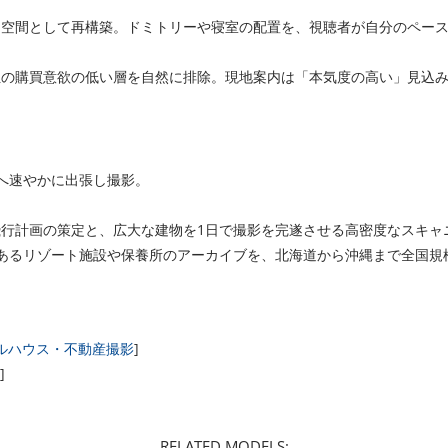
た空間として再構築。ドミトリーや寝室の配置を、視聴者が自分のペー
位の購買意欲の低い層を自然に排除。現地案内は「本気度の高い」見込
へ速やかに出張し撮影。
行計画の策定と、広大な建物を1日で撮影を完遂させる高密度なスキャ
あるリゾート施設や保養所のアーカイブを、北海道から沖縄まで全国規
デルハウス・不動産撮影
]
]
RELATED MODELS: