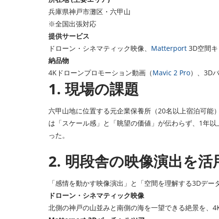
兵庫県神戸市灘区・六甲山
※全国出張対応
提供サービス
ドローン・シネマティック映像、
Matterport
3D空間
納品物
4Kドローンプロモーション動画（
Mavic 2 Pro
）、3Dバ
1. 現場の課題
六甲山地に位置する元企業保養所（20名以上宿泊可能
は「スケール感」と「眺望の価値」が伝わらず、1年以
った。
2. 明段舎の映像演出を
「感情を動かす映像演出」と「空間を理解する3Dデー
ドローン・シネマティック映像
北側の神戸の山並みと南側の海を一望できる絶景を、4