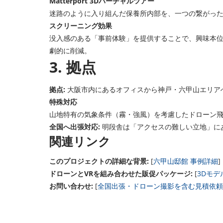
Matterport 3Dバーチャルツアー
迷路のように入り組んだ保養所内部を、一つの繋がっ
スクリーニング効果
没入感のある「事前体験」を提供することで、興味本
劇的に削減。
3. 拠点
拠点:
大阪市内にあるオフィスから神戸・六甲山エリア
特殊対応
山地特有の気象条件（霧・強風）を考慮したドローン飛
全国へ出張対応:
明段舎は「アクセスの難しい立地」に
関連リンク
このプロジェクトの詳細な背景:
[
六甲山邸館 事例詳細
]
ドローンとVRを組み合わせた販促パッケージ:
[
3Dモ
お問い合わせ:
[
全国出張・ドローン撮影を含む見積依頼