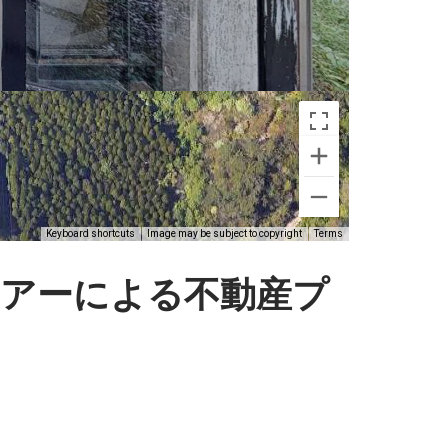
Keyboard shortcuts
Image may be subject to copyright
Terms
ツアーによる不動産プ