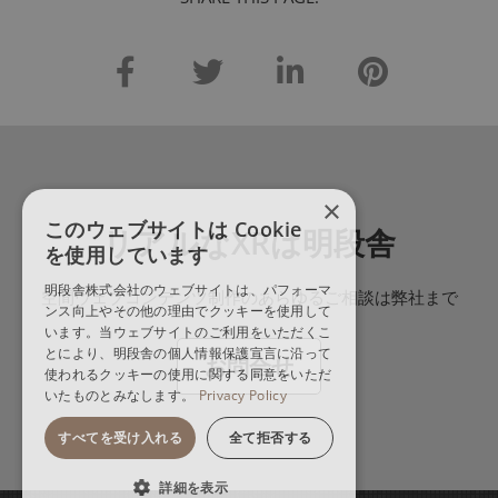
×
このウェブサイトは Cookie
リアルなXRは明段舎
を使用しています
明段舎株式会社のウェブサイトは、パフォーマ
空間ウェブコンテンツ制作のあらゆるご相談は弊社まで
ンス向上やその他の理由でクッキーを使用して
います。当ウェブサイトのご利用をいただくこ
とにより、明段舎の個人情報保護宣言に沿って
お問合せ
使われるクッキーの使用に関する同意をいただ
いたものとみなします。
Privacy Policy
すべてを受け入れる
全て拒否する
詳細を表示